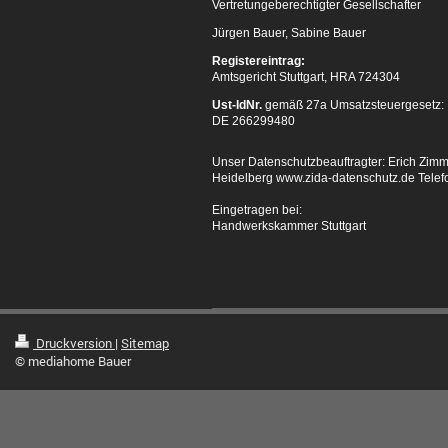
Vertretungeberechtigter Ges
ellschafter
Jürgen Bauer, Sabine Bauer
Registereintrag:
Amtsgericht Stuttgart, HRA 724304
Ust-IdNr.
gemäß 27a Umsatzsteuergesetz:
DE 266299480
Unser Datenschutzbeauftragter: Erich Zi
Heidelberg www.zida-datenschutz.de Telef
Eingetragen bei:
Handwerkskammer Stuttgart
Druckversion
|
Sitemap
© mediahome Bauer