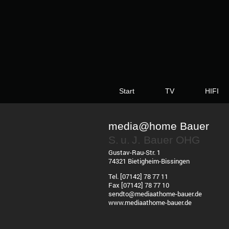
Start
TV
HIFI
media@home Bauer
S. u. J. Bauer OHG
Gustav-Rau-Str. 1
74321 Bietigheim-Bissingen
Tel. [07142] 78 77 11
Fax [07142] 78 77 10
sendto@mediaathome-bauer.de
www.mediaathome-bauer.d
e